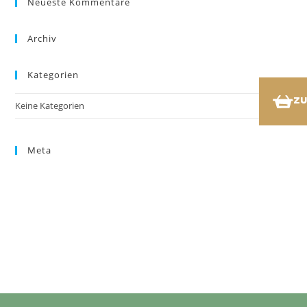
Neueste Kommentare
Archiv
Kategorien
ZU
Keine Kategorien
Meta
Anmelden
Eintrags-Feed
Kommentar-Feed
WordPress.org